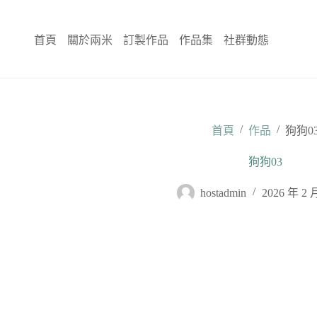
跳
至
首頁
關於兩米
訂製作品
作品集
社群動態
主
要
內
容
/
/
首頁
作品
狗狗0
狗狗03
hostadmin
2026 年 2 