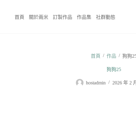
跳
至
首頁
關於兩米
訂製作品
作品集
社群動態
主
要
內
容
/
/
首頁
作品
狗狗2
狗狗25
hostadmin
2026 年 2 