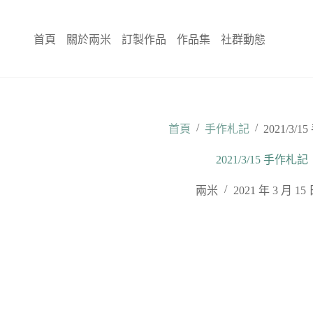
跳
至
首頁
關於兩米
訂製作品
作品集
社群動態
主
要
內
容
/
/
首頁
手作札記
2021/3/
2021/3/15 手作札記
兩米
2021 年 3 月 15