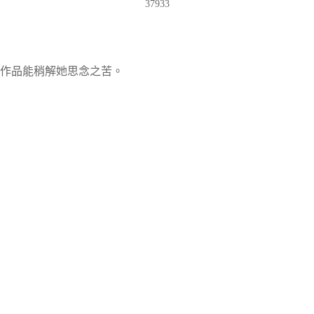
37933
作品能稍解她思念之苦。