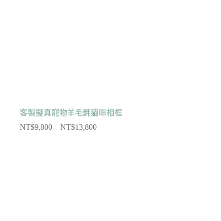
客製擬真寵物羊毛氈貓咪相框
NT$
9,800
–
NT$
13,800
價
格
範
圍：
NT$9,800
到
NT$13,800