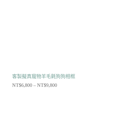
客製擬真寵物羊毛氈狗狗相框
NT$
6,800
–
NT$
9,800
價
格
範
圍：
NT$6,800
到
NT$9,800