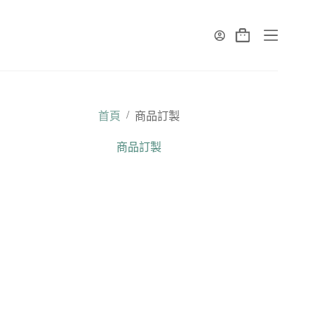
跳
至
主
購
要
物
內
車
容
/
首頁
商品訂製
商品訂製